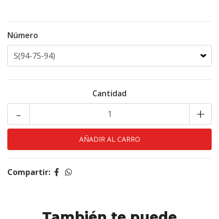
(107-94-108)
Número
Cantidad
-
+
Compartir:
También te puede