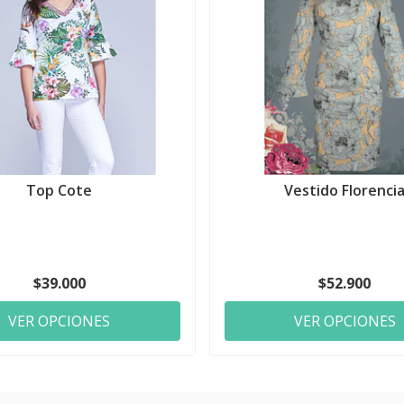
Top Cote
Vestido Florenci
$39.000
$52.900
VER OPCIONES
VER OPCIONES