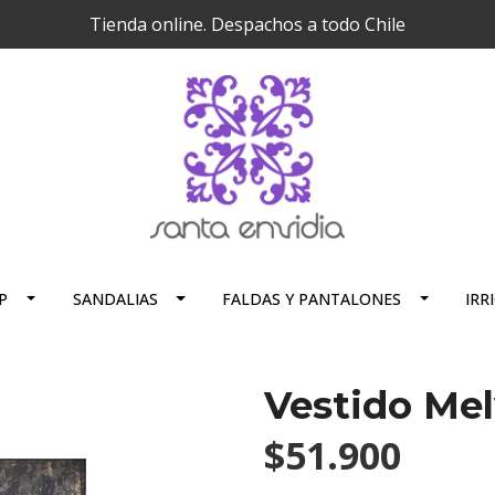
Tienda online. Despachos a todo Chile
P
SANDALIAS
FALDAS Y PANTALONES
IRR
Vestido Mel
$51.900