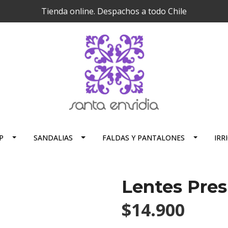
Tienda online. Despachos a todo Chile
P
SANDALIAS
FALDAS Y PANTALONES
IRR
Lentes Pres
$14.900