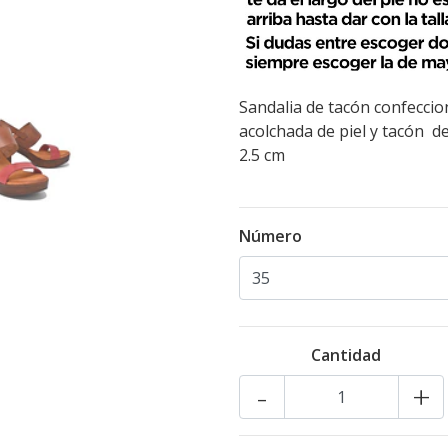
Sandalia de tacón confeccion
acolchada de piel y tacón d
2.5 cm
Número
Cantidad
-
+