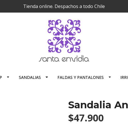
Tienda online. Despachos a todo Chile
P
SANDALIAS
FALDAS Y PANTALONES
IRR
Sandalia A
$47.900